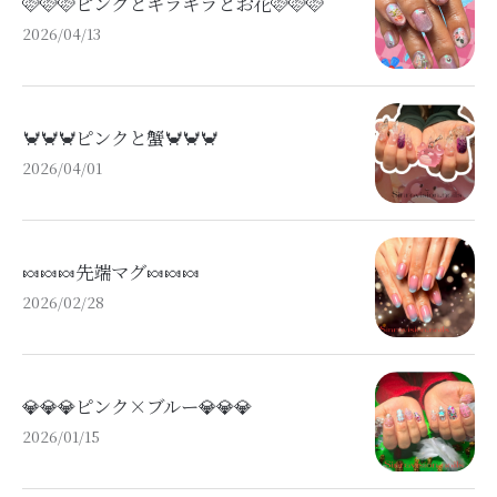
🩷🩷🩷ピンクとキラキラとお花🩷🩷🩷
2026/04/13
🦀🦀🦀ピンクと蟹🦀🦀🦀
2026/04/01
🍬🍬🍬先端マグ🍬🍬🍬
2026/02/28
💎💎💎ピンク×ブルー💎💎💎
2026/01/15