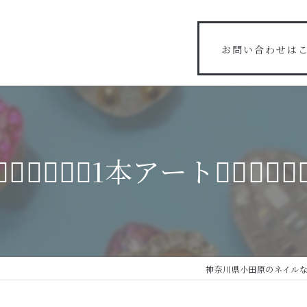
お問い合わせは
🧚‍♀️🧚‍♀️🧚‍♀️1本アート🧚‍♀️🧚‍♀️🧚‍♀
神奈川県小田原のネイルならsin