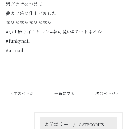
紫グラデをつけて
夢カワ系に仕上げました
🫧🫧🫧🫧🫧🫧🫧🫧🫧🫧
#小田原ネイルサロン#夢可愛い#アートネイル
#funkynail
#artnail
< 前のページ
一覧に戻る
次のページ >
カテゴリー
CATEGORIES