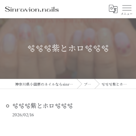
🫧🫧🫧紫とホロ🫧🫧🫧
神奈川県小田原のネイルならsinravision.nails
ブログ
🫧🫧🫧紫とホロ🫧🫧🫧
🫧🫧🫧紫とホロ🫧🫧🫧
2026/02/16