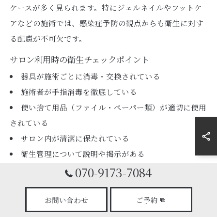
ケースが多く見られます。特にジェルネイルやフットケ
アなどの施術では、感染症予防の観点からも衛生に対す
る配慮が不可欠です。
サロン利用時の衛生チェックポイント
器具が施術ごとに消毒・交換されている
施術者が手指消毒を徹底している
使い捨て用品（ファイル・ペーパー類）が適切に使用
されている
サロン内が清潔に保たれている
衛生管理について説明や掲示がある
070-9173-7084
これらのポイントを事前にチェックすることで、安心し
てネイルを楽しむことができます。不明点があれば、カ
お問い合わせ
ご予約
ウンセリング時に質問してみるのも良いでしょう。