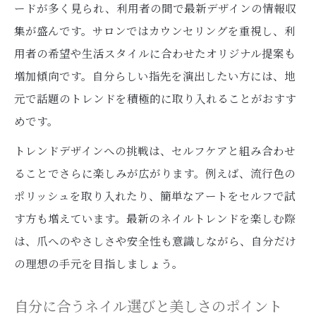
ードが多く見られ、利用者の間で最新デザインの情報収
セルフネイルで失敗しないカラー選びの秘
集が盛んです。サロンではカウンセリングを重視し、利
訣
用者の希望や生活スタイルに合わせたオリジナル提案も
爪を守るために選びたい神奈川発ネイル知識
増加傾向です。自分らしい指先を演出したい方には、地
神奈川で注目の安全志向ネイル情報まとめ
元で話題のトレンドを積極的に取り入れることがおすす
めです。
爪に優しいネイル用品と選び方のポイント
アレルギー対策と安心できるネイルケア法
トレンドデザインへの挑戦は、セルフケアと組み合わせ
ることでさらに楽しみが広がります。例えば、流行色の
ネイルサロン利用時の衛生チェックリスト
ポリッシュを取り入れたり、簡単なアートをセルフで試
日本製ネイル商品の安全性と魅力を比較
す方も増えています。最新のネイルトレンドを楽しむ際
旬のネイルデザインを神奈川県で楽しむ秘訣
は、爪へのやさしさや安全性も意識しながら、自分だけ
神奈川で映える最新ネイルデザイン特集
の理想の手元を目指しましょう。
肌色別ネイルカラーの選び方とおすすめ法
ヌーディーカラーで指先美人を目指す方法
自分に合うネイル選びと美しさのポイント