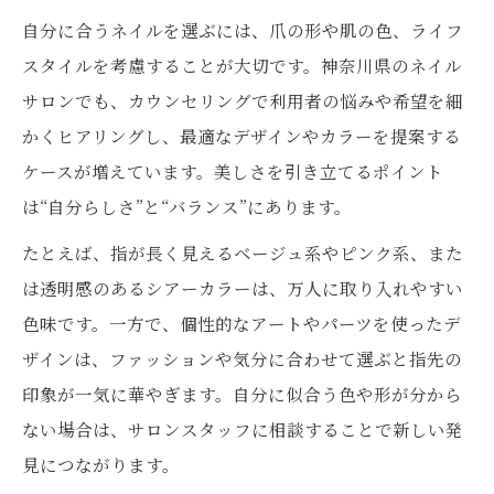
季節ごとに楽しむネイルデザインのポイン
自分に合うネイルを選ぶには、爪の形や肌の色、ライフ
ト
スタイルを考慮することが大切です。神奈川県のネイル
人気サロンで体験できるトレンドネイル術
サロンでも、カウンセリングで利用者の悩みや希望を細
安全なネイル実践に役立つ神奈川のアイデア集
かくヒアリングし、最適なデザインやカラーを提案する
セルフでも安心なネイル実践テクニック集
ケースが増えています。美しさを引き立てるポイント
は“自分らしさ”と“バランス”にあります。
ネイルの持ちを良くする日常ケアの方法
安全なネイルを叶えるおすすめ商品紹介
たとえば、指が長く見えるベージュ系やピンク系、また
は透明感のあるシアーカラーは、万人に取り入れやすい
ネイルケアの習慣化と美爪を保つコツ
色味です。一方で、個性的なアートやパーツを使ったデ
手軽に試せる神奈川発セルフネイルアイデ
ザインは、ファッションや気分に合わせて選ぶと指先の
ア
印象が一気に華やぎます。自分に似合う色や形が分から
ない場合は、サロンスタッフに相談することで新しい発
見につながります。