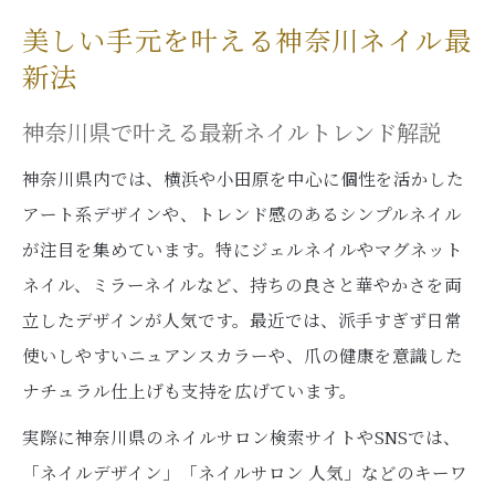
指先を彩るトレンドネイルを神奈川県で体験
美しい手元を叶える神奈川ネイル最
神奈川のトレンドネイルデザイン徹底紹介
新法
ジェルネイル体験で知る安全な施術ポイン
神奈川県で叶える最新ネイルトレンド解説
ト
神奈川県内では、横浜や小田原を中心に個性を活かした
ホットペッパーで探すネイルサロン活用術
アート系デザインや、トレンド感のあるシンプルネイル
ネイルサロン求人情報と選び方アドバイス
が注目を集めています。特にジェルネイルやマグネット
人気ネイリストが提案する旬カラーのコツ
ネイル、ミラーネイルなど、持ちの良さと華やかさを両
セルフケア派にも人気の神奈川ネイル術
立したデザインが人気です。最近では、派手すぎず日常
セルフネイル初心者が安全に始める方法
使いしやすいニュアンスカラーや、爪の健康を意識した
ジェルネイルの基礎知識と爪を守るケア術
ナチュラル仕上げも支持を広げています。
100均ネイルのメリットと上手な活用ポイン
実際に神奈川県のネイルサロン検索サイトやSNSでは、
ト
「ネイルデザイン」「ネイルサロン 人気」などのキーワ
神奈川県で流行中のセルフデザイン紹介