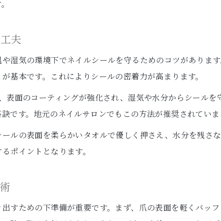
ネイルアートと小田原特産の楽しみ方
す。
ネイルと地元特産品のコラボデザイン例
と工夫
梅わいんやかまぼこをモチーフにしたネイル
特産品を活かした季節感あるネイルアート
温や湿気の環境下でネイルシールを守るためのコツがあります
とが基本です。これによりシールの密着力が高まります。
お土産選びとネイルの写真映えアイデア
地元食材でインスパイアされたネイル提案
と、表面のコーティングが強化され、湿気や水分からシールを
旅先で映えるネイルをキープする方法
秘訣です。地元のネイルサロンでもこの方法が推奨されていま
旅行中にネイルが剥がれにくいケア術
シールの表面を柔らかいタオルで優しく押さえ、水分を残さ
SNS映えするネイルを保つポイントとは
するポイントとなります。
アクティブな旅でもネイルを美しく維持
ち術
急なトラブル時のネイルリペア方法
旅先のケアでネイルシール長持ち実践法
き出すための下準備が重要です。まず、爪の表面を軽くバッフ