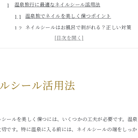
温泉旅行に最適なネイルシール活用法
温泉旅でネイルを美しく保つポイント
ネイルシールはお風呂で剥がれる？正しい対策
高温・湿気に負けないネイルのコツと工夫
旅行前に知るべきネイルシール長持ち術
ネイルサロン級の仕上がりを自宅で叶える秘訣
小田原でネイルが長持ちする秘訣を発見
ルシール活用法
小田原の気候に合うネイルシールの選び方
ネイルを長持ちさせる地元愛あるケア方法
ト
ネイルクイックなどサロンの選び方ガイド
日常でできるネイル長持ちテクニック解説
ルシールを美しく保つには、いくつかの工夫が必要です。温泉
大切です。特に温泉に入る前には、ネイルシールの端をしっか
ジェルネイル風仕上げで持続力アップ