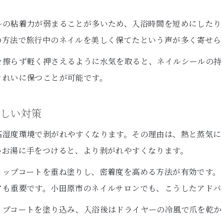
お風呂でも剥がれにくいネイルのコツ
ルの粘着力が弱まることが多いため、入浴時間を短めにしたり
お風呂前のネイルシール下準備が大切
の方法で旅行中のネイルを美しく保てたという声が多く寄せら
ネイルシールを剥がれにくくするケア方法
入浴時のネイルトラブルを防ぐポイント
を擦らず軽く押さえるように水気を取ると、ネイルシールの持
きれいに保つことが可能です。
トップコート追加でネイルを守る方法
水仕事にも強いネイルシール選びの基準
正しい対策
地元観光とネイルの両立アイデア集
観光中も輝くネイルをキープするコツ
高湿度環境で剥がれやすくなります。その理由は、熱と蒸気に
いお湯に手をつけると、より剥がれやすくなります。
地元特産品を活用したネイルデザイン案
小田原観光で映えるネイルとお土産選び
トップコートを重ね塗りし、密着度を高める方法が有効です。
アも重要です。小田原市のネイルサロンでも、こうしたアドバ
移動中もネイルがきれいな状態を保つ方法
旅行中のネイルケア&リペアの実践例
ップコートを塗り込み、入浴後はドライヤーの冷風で爪を乾か